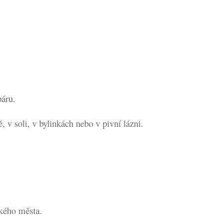
páru.
.
, v soli, v bylinkách nebo v pivní lázni.
ckého města.