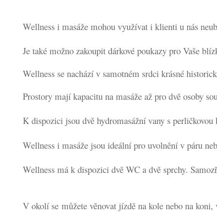
Wellness i masáže mohou využívat i klienti u nás neub
.
Je také možno zakoupit dárkové poukazy pro Vaše blízk
.
Wellness se nachází v samotn
ém srdci krásné histori
.
Prostory mají kapacitu na masáže až pro dvě osoby so
.
K dispozici jsou dvě hydromasážní vany s perličkovou
.
Wellness i masáže jsou ideální pro uvolnění v páru n
.
Wellness má k dispozici dvě WC a dvě sprchy.
S
amozř
.
V okolí se můžete věnovat jízdě na kole nebo na koni,
.