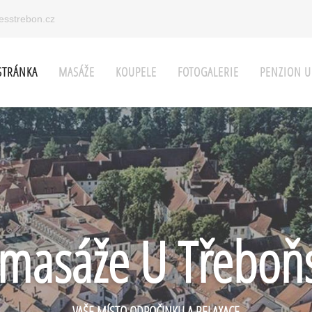
esstrebon.cz
STRÁNKA
MASÁŽE
KOUPELE
FOTOGALERIE
PENZION U
 masáže U Třebo
VAŠE MÍSTO ODPOČINKU A RELAXACE