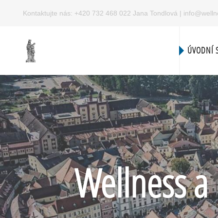
Kontaktujte nás:
+420 732 468 022 Jana Tondlová
|
info@welln
ÚVODNÍ 
Wellness a