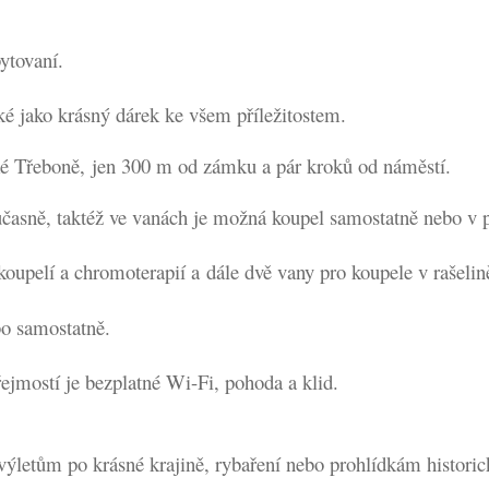
ytovaní.
é jako krásný dárek ke všem příležitostem.
cké Třeboně,
jen 300 m od zámku a pár kroků od náměstí.
učasně, taktéž ve vanách je možná koupel samostatně nebo v 
 koupelí a chromoterapií
a
dále dvě vany pro koupele v rašelině
ebo samostatně.
.
ejmostí je bezplatné Wi-Fi, pohoda a klid.
 výletům po krásné krajině, rybaření nebo prohlídkám histori