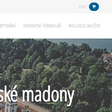
0 Kč
BYTOVÁNÍ
KONTAKTNÍ FORMULÁŘ
WELLNESS BALÍČKY
ňské madony